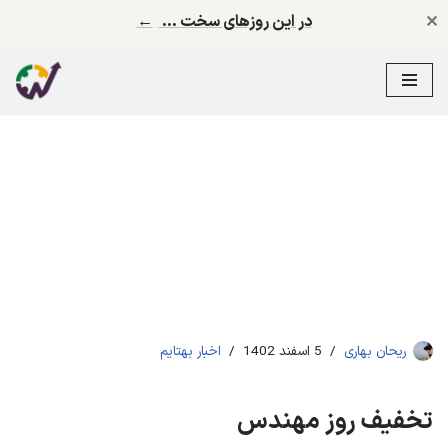
✕
در این روزهای سخت …
←
پرش
به
محتوا
ریحان بهاری
5 اسفند 1402
اخبار بهتایم
تخفیف روز مهندس