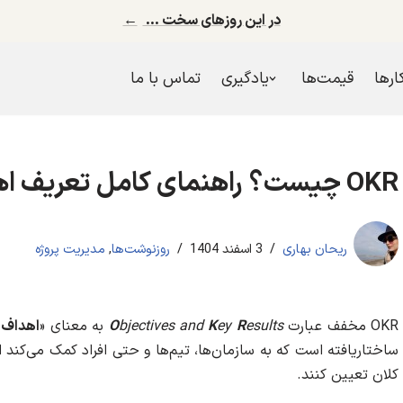
در این روزهای سخت …
←
کارها
قیمت‌ها
یادگیری
تماس با ما
OKR چیست؟ راهنمای کامل تعریف اهداف و نتایج کلیدی
ریحان بهاری
3 اسفند 1404
روزنوشت‌ها
,
مدیریت پروژه
OKR مخفف عبارت
esults
R
ey
K
bjectives and
O
به معنای «
اهداف و
ساختاریافته است که به سازمان‌ها، تیم‌ها و حتی افراد کمک می‌کند اه
کلان تعیین کنند.