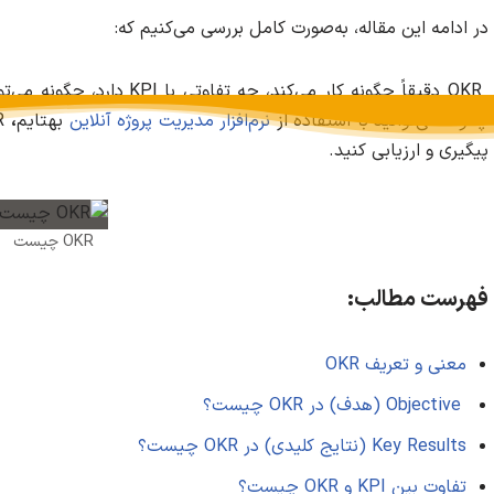
در ادامه این مقاله، به‌صورت کامل بررسی می‌کنیم که:
OKR دقیقاً چگونه کار می‌کند، 
چگونه می‌توانید با استفاده از
نرم‌افزار مدیریت پروژه آنلاین
بهتایم
،
پیگیری و ارزیابی کنید.
OKR چیست
فهرست مطالب:
معنی و تعریف OKR
Objective (هدف) در OKR چیست؟
Key Results (نتایج کلیدی) در OKR چیست؟
تفاوت بین KPI و OKR چیست؟