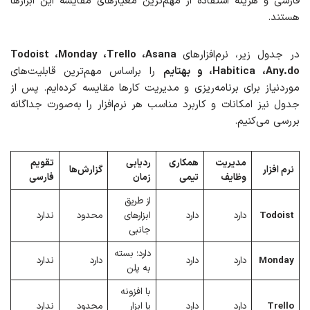
فارسی و هزینه استفاده از مهم‌ترین معیارهای مقایسه این ابزارها
هستند.
در جدول زیر، نرم‌افزارهای
Todoist ،Monday ،Trello ،Asana
،Habitica ،Any.do و بهتایم
را براساس مهم‌ترین قابلیت‌های
موردنیاز برای برنامه‌ریزی و مدیریت کارها مقایسه کرده‌ایم. پس از
جدول نیز امکانات و کاربرد مناسب هر نرم‌افزار را به‌صورت جداگانه
بررسی می‌کنیم.
مدیریت
همکاری
ردیابی
تقویم
نرم افزار
گزارش‌ها
وظایف
تیمی
زمان
فارسی
از طریق
Todoist
دارد
دارد
ابزارهای
محدود
ندارد
جانبی
دارد؛ بسته
Monday
دارد
دارد
دارد
ندارد
به پلن
با افزونه
Trello
دارد
دارد
یا ابزار
محدود
ندارد