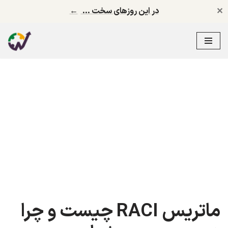
✕
در این روزهای سخت …
←
پرش
به
محتوا
ماتریس RACI چیست و چرا